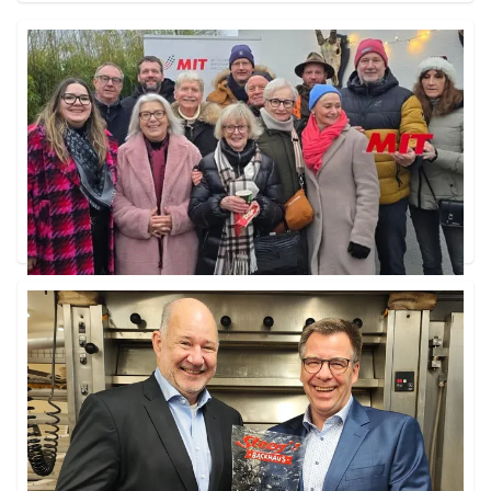
MIT - Weihnachtsbaumschlagen zum 3.
Advent
Tönisvorst, 15. Dezember 2024
Unter dem Motto: Schlag dir deinen Baum selber,
wurde am Sonntag nicht nur die Kettensäge
geschwungen...
Weiterlesen ...
MIT Tönisvorst kürt Stefan Steeg vom
Steeg’s Backhaus zum Unternehmer des
Jahres 2024
Tönisvorst, 22. November 2024
MIT-Vorsitzender Georg Körwer gab interessante
Einblicke in das traditionelle mittelständische
Unternehmen. Stefan Steeg ist Inhaber des